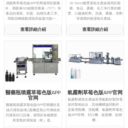
滴眼劑草莓色版APP官网適用於眼藥
20-50ml糖漿灌裝生產線適用於製
水，滴眼液IVD細胞培養液（TCT）等
藥、食品、農藥、化工等行業的糖
產品的灌裝、封蓋、貼標生產工序。
漿、口服液町劑、洗液、農藥、溶劑
間歇回轉隨動灌裝與旋蓋功能一...
等液體的瓶灌裝生產線。
查看詳細介紹
查看詳細介紹
醫藥瓶噴霧草莓色版APP
氣霧劑草莓色版APP官网
官网
氣霧劑灌裝生產線采用氣動控製與電
器控製相結合，其他機構協同動作，
醫藥瓶噴霧草莓色版APP官网屬於直
是集理瓶機、洗瓶機、氣霧劑草莓色
線式灌裝旋(軋)蓋機是我公司傳統係
版APP官网、封口機、旋蓋機、貼標
列灌裝封口設備，適用於各種圓形、
機...
異形瓶的灌裝旋（軋）蓋。