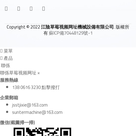
Copyright © 2022
江陰草莓视频网址機械設備有限公司
. 版權所
有
蘇ICP備70448129號-1
菜單
產品
聯係
聯係草莓视频网址
×
服務熱線
138 0616 3230 點擊撥打
企業郵箱
jsstjixie@163.com
suntermachine@163.com
微信(截圖掃一掃)