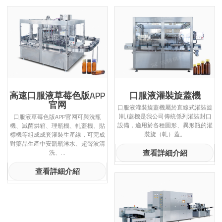
醬醃菜草莓色版APP官网
日化草莓色版APP官网係列
洗滌劑草莓色版APP官网
消毒液草莓色版APP官网
指甲油草莓色版APP官网
高速口服液草莓色版APP
口服液灌裝旋蓋機
官网
電子煙油草莓色版APP官网
口服液灌裝旋蓋機屬於直線式灌裝旋
(軋)蓋機是我公司傳統係列灌裝封口
口服液草莓色版APP官网可與洗瓶
色素草莓色版APP官网
設備，適用於各種圓形、異形瓶的灌
機、滅菌烘箱、理瓶機、軋蓋機、貼
裝旋（軋）蓋。
標機等組成成套灌裝生產線，可完成
香水瓶草莓色版APP官网
對藥品生產中安瓿瓶淋水、超聲波清
查看詳細介紹
洗、...
膏體草莓色版APP官网
查看詳細介紹
農化草莓色版APP官网係列
農化草莓色版APP官网