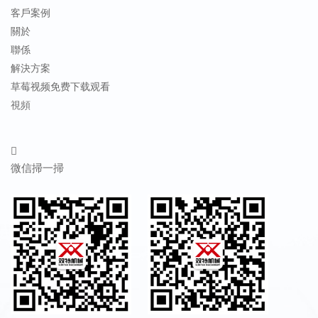
客戶案例
關於
聯係
解決方案
草莓视频免费下载观看
視頻
微信掃一掃