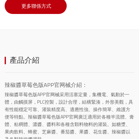
其它產品
更多聯係方式
清洗滅菌設備
旋蓋機係列
貼標套標機
膜包機
產品介紹
裝箱碼垛機
辣椒醬草莓色版APP官网械介紹：
辣椒醬草莓色版APP官网械
采用活塞定量，集機電、氣動於一
體，由觸摸屏，PLC控製，設計合理，結構緊湊，外形美觀，具
有性能穩定可靠、灌裝精度高、適應性強、操作簡單、維護方
便等特點。辣椒醬草莓色版APP官网廣泛適用於各種半流體、膏
體、粘稠體、濃醬、醬料和各種含顆料物料的灌裝。如糖漿、
果肉飲料、蜂蜜、芝麻醬、番茄醬、果醬、花生醬、辣椒醬以