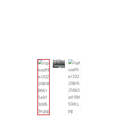
(ST-TBJ-150...
6000)適...
試劑管草莓色版APP官网
食用油灌裝生產線
豆豉醬草莓色版
蜂蜜草莓色版
蜂蜜柚子茶草莓
APP官网
APP官网械
色版APP官网
西林瓶草莓色版APP官网
酒釀灌裝生產線
豆豉醬草莓色版APP官网
草莓视频网址生產的蜂
蜂蜜柚子茶草莓色版APP
適用於粘稠醬料，如黃
蜜草莓色版APP官网械可
官网適用於各種蜂蜜檸
滴管瓶草莓色版APP官网
指甲油草莓色版
10ML滾珠香水
色素塑料圓瓶灌
日化草莓视频黄片软件
豆醬、麻...
廣泛應用於蜂蜜、...
檬茶、濃...
APP官网械
瓶灌...
裝生產...
醫用粉末草莓色版APP官网
高速口服液草莓
口服液灌裝旋蓋
口服液灌裝生產
指甲油草莓色版APP官网
直線式灌裝旋(軋)蓋機是
色素塑料圓瓶灌裝生產
膏體灌裝生產線
色版APP官网
機
線
械適用於2-30ML各種材
我公司傳統係列灌...
線適用於5-100m...
食品草莓色版APP官网係列
口服液草莓色版APP官网
質...
口服液灌裝旋蓋機屬於
口服液草莓色版APP官网
洗滌劑灌裝生產線
可與洗瓶機、滅菌烘
直線式灌裝旋(軋)蓋...
可與洗瓶機、滅菌烘
箱、理瓶機...
箱、理瓶機...
蜂蜜草莓色版APP官网
農化草莓视频黄片软件
辣椒醬草莓色版APP官网
農藥灌裝生產線
果醬草莓色版APP官网
工業化工草莓视频黄片软件
濃醬草莓色版APP官网
潤滑油灌裝生產線
食用油草莓色版APP官网
5-25/50kg化工原料稱重式灌裝生產線
食品粉末草莓色版APP官网
果肉果汁草莓色版APP官网
草莓色版APP官网