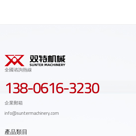
全國谘詢熱線
138-0616-3230
企業郵箱
info@suntermachinery.com
產品類目