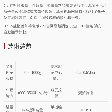
7：在對辣椒醬、拌麵醬、調味醬料等灌裝過程中，為避免出現
瓶子走位不準確或者錯位現象，草莓视频网址特別設計了瓶子
位置糾錯裝置，保證了灌裝過程的順利和平穩。
8：本辣椒醬草莓色版APP官网變頻調速，進口PLC控製係統，
自動顯示計數。
技術參數
適用
要求壓
瓶子
20～1000g
縮空氣
0.4~0.6Mpa
規格
壓力
生產
速度控
1000-3500瓶/小時
變頻調速
能力
製
裝量
單機噪
≤2%標準裝量
≤
50dB