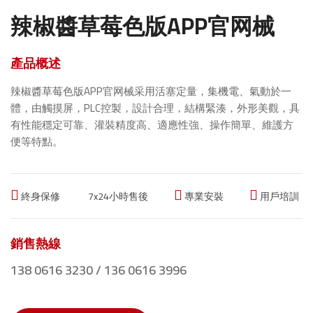
醬醃菜草莓色版APP官网
辣椒醬草莓色版APP官网械
日化草莓色版APP官网係列
產品概述
洗滌劑草莓色版APP官网
辣椒醬草莓色版APP官网械采用活塞定量，集機電、氣動於一
消毒液草莓色版APP官网
體，由觸摸屏，PLC控製，設計合理，結構緊湊，外形美觀，具
有性能穩定可靠、灌裝精度高、適應性強、操作簡單、維護方
指甲油草莓色版APP官网
便等特點。
電子煙油草莓色版APP官网
色素草莓色版APP官网
終身保修
7x24小時售後
專業安裝
用戶培訓
香水瓶草莓色版APP官网
膏體草莓色版APP官网
銷售熱線
農化草莓色版APP官网係列
138 0616 3230 / 136 0616 3996
農化草莓色版APP官网