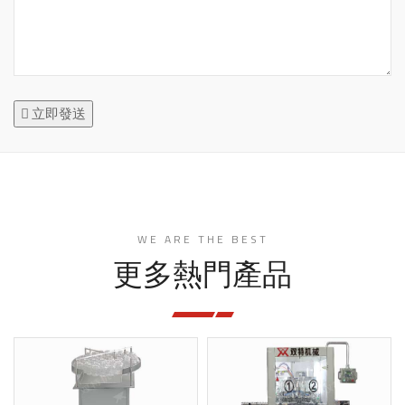
立即發送
WE ARE THE BEST
更多熱門產品