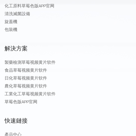
化工原料草莓色版APP官网
清洗滅菌設備
旋蓋機
包裝機
解決方案
製藥檢測草莓视频黄片软件
食品草莓视频黄片软件
日化草莓视频黄片软件
農化草莓视频黄片软件
工業化工草莓视频黄片软件
草莓色版APP官网
快速鏈接
產品中心