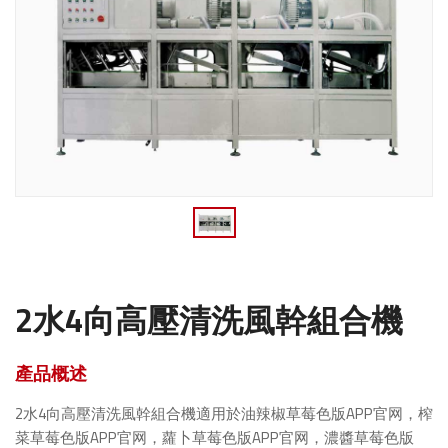
(ST-TBJ-150...
6000)適...
試劑管草莓色版APP官网
食用油灌裝生產線
豆豉醬草莓色版
蜂蜜草莓色版
蜂蜜柚子茶草莓
APP官网
APP官网械
色版APP官网
西林瓶草莓色版APP官网
酒釀灌裝生產線
豆豉醬草莓色版APP官网
草莓视频网址生產的蜂
蜂蜜柚子茶草莓色版APP
適用於粘稠醬料，如黃
蜜草莓色版APP官网械可
官网適用於各種蜂蜜檸
滴管瓶草莓色版APP官网
指甲油草莓色版
10ML滾珠香水
色素塑料圓瓶灌
日化草莓视频黄片软件
豆醬、麻...
廣泛應用於蜂蜜、...
檬茶、濃...
APP官网械
瓶灌...
裝生產...
醫用粉末草莓色版APP官网
高速口服液草莓
口服液灌裝旋蓋
口服液灌裝生產
指甲油草莓色版APP官网
直線式灌裝旋(軋)蓋機是
色素塑料圓瓶灌裝生產
膏體灌裝生產線
色版APP官网
機
線
械適用於2-30ML各種材
我公司傳統係列灌...
線適用於5-100m...
食品草莓色版APP官网係列
口服液草莓色版APP官网
質...
口服液灌裝旋蓋機屬於
口服液草莓色版APP官网
洗滌劑灌裝生產線
可與洗瓶機、滅菌烘
直線式灌裝旋(軋)蓋...
可與洗瓶機、滅菌烘
箱、理瓶機...
箱、理瓶機...
蜂蜜草莓色版APP官网
農化草莓视频黄片软件
辣椒醬草莓色版APP官网
農藥灌裝生產線
果醬草莓色版APP官网
2水4向高壓清洗風幹組合機
工業化工草莓视频黄片软件
濃醬草莓色版APP官网
潤滑油灌裝生產線
食用油草莓色版APP官网
產品概述
5-25/50kg化工原料稱重式灌裝生產線
食品粉末草莓色版APP官网
2水4向高壓清洗風幹組合機適用於油辣椒草莓色版APP官网，榨
果肉果汁草莓色版APP官网
菜草莓色版APP官网，蘿卜草莓色版APP官网，濃醬草莓色版
草莓色版APP官网