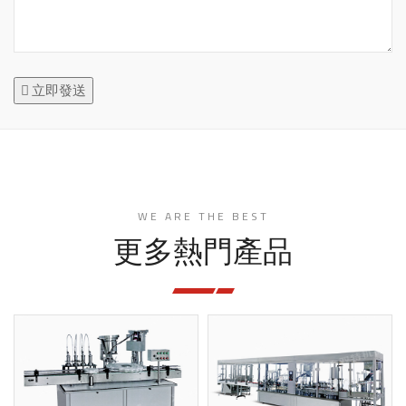
立即發送
WE ARE THE BEST
更多熱門產品