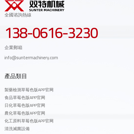
全國谘詢熱線
138-0616-3230
企業郵箱
info@suntermachinery.com
產品類目
製藥檢測草莓色版APP官网
食品草莓色版APP官网
日化草莓色版APP官网
農化草莓色版APP官网
化工原料草莓色版APP官网
清洗滅菌設備