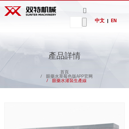
中文
EN
|
口服液草莓色版APP官网視頻
蜂蜜草莓色版APP官网視頻
洗滌劑草莓色版APP官网視頻
製藥檢測草莓色版APP官网視頻
製藥檢測草莓色版APP官网械
草莓视频网址動態
工業化工草莓色版APP官网係列
製藥檢測草莓视频黄片软件
製藥檢測草莓色版APP官网
食品草莓色版APP官网
日化草莓色版APP官网
農化草莓色版APP官网
熱銷產品
熱銷產品
熱銷產品
包裝機係列
試劑草莓色版APP官网視頻
辣椒醬草莓色版APP官网視頻
消毒液草莓色版APP官网視頻
食品草莓色版APP官网視頻
食品草莓色版APP官网械
行業草莓视频免费下载观看
5-10L稱重草莓色版APP官网
口服液灌裝生產線
口服液草莓色版APP官网
蜂蜜草莓色版APP官网
洗滌劑草莓色版APP官网
貼標套標機
熱銷產品
20-50L稱重草莓色版APP官网
糖漿灌裝生產線
眼藥水草莓色版APP官网
辣椒醬草莓色版APP官网
消毒液草莓色版APP官网
膜包機
眼藥水草莓色版APP官网視頻
濃醬草莓色版APP官网視頻
指甲油草莓色版APP官网視頻
日化草莓色版APP官网視頻
日化草莓色版APP官网械
更多產品
產品詳情
200L/IBC噸桶稱重草莓色版APP官网
眼藥水灌裝生產線
糖漿草莓色版APP官网
果醬草莓色版APP官网
指甲油草莓色版APP官网
裝箱碼垛機
潤滑油草
自動理蓋
理瓶機
ST-ZKXG-
水性油墨
洗瓶機
油漆/塗料
旋轉式洗
蒸汽噴射
2水4向高
化工原料
5-1
高
莓色版
旋蓋機
草莓色版
40...
草莓色版
型真空旋
瓶機
草莓色版
壓清洗風
式
式灌
糖漿草莓色版APP官网視頻
果醬草莓色版APP官网視頻
電子煙油草莓色版APP官网視頻
農化草莓色版APP官网視頻
農化草莓色版APP官网械
理瓶機采用一
洗瓶機適用於
西林瓶灌裝生產線
噴/氣霧劑草莓色版APP官网
濃醬草莓色版APP官网
電子煙油草莓色版APP官网
APP官网
APP官网
APP官网
蓋機
APP官网
幹...
製藥檢測草莓色版APP官网係列
熱銷產品
工作台麵，從
番茄醬灌裝、
首頁
自動理蓋旋蓋
ST-ZKXG-40真
旋轉式洗瓶機
草莓
高壓
械
眼藥水草莓色版APP官网
而使瓶子順著
醬醃菜草莓色
機主要用於玻
空旋蓋機主要
采用旋轉式，
機械
幹機
草莓视频网址
草莓视频网址
蒸汽噴射型真
2水4向高壓清
草莓视频网址
酊劑/搽劑/紅花油草莓色版APP官网
食用油草莓色版APP官网
色素草莓色版APP官网
噴/氣霧劑草莓色版APP官网視頻
食用油草莓色版APP官网視頻
色素草莓色版APP官网視頻
工業化工草莓色版APP官网視頻
工業化工草莓色版APP官网械
眼藥水灌裝生產線
食品草莓视频黄片软件
軌道...
版APP官网、
液體肥料草莓色
流體肥料草莓色
液體農藥草莓色
口服液草莓色版APP官网
璃廣口瓶的
用於玻...
兩邊同時工
重式
於食品
生產的水性油
機械生產的油
空旋蓋機主要
生產的化工原
洗風幹組合機
草莓视频网址
辣...
三、四...
作，瓶...
線機械廣
料
版APP官网
版APP官网
版APP官网械生
墨草莓色版APP
漆塗料草莓色
用於玻璃廣口
料草莓色版APP
適用於油辣椒
試劑管罐裝機
香水瓶草莓色版APP官网
生產的潤滑油
熱銷產品
眼藥水草莓色版APP官网
蜂蜜灌裝生產線
官网械廣泛適
版APP官网機械
瓶的...
官网機械廣泛
灌...
產...
草莓色版APP官
酊劑/搽劑/紅花油草莓色版APP官网視頻
香水瓶草莓色版APP官网視頻
液體肥料草莓色版APP官
流體肥料草莓色版APP官
用於食品...
廣泛適用...
適用於化...
西林瓶草莓色版APP官网
膏體草莓色版APP官网
网械廣泛適用
网是一款高精度計量係
网是一種將流體肥料從
液體農藥草莓色版APP官
糖漿草莓色版APP官网
辣椒醬灌裝生產線
於灌裝各...
統的設備...
儲存罐或...
网械生產線設備適用於
滴灌瓶罐裝機
西林瓶草莓色版APP官网視頻
膏體草莓色版APP官网視頻
醫藥、日...
熱銷產品
噴/氣霧劑草莓色版APP官网
濃醬灌裝生產線
智能化不幹膠標
套標機
旋轉式貼標機
貼機(...
(ST-...
套標機適用於各種玻璃
熱銷產品
酊劑/搽劑/紅花油草莓色版APP官网
果醬灌裝生產線
滴管瓶草莓色版APP官网
或塑料瓶型的果汁、調...
智能化不幹膠標貼機
旋轉式貼標機(ST-TBJ-