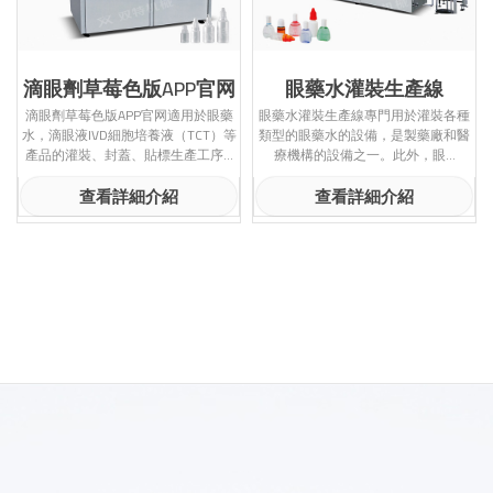
滴眼劑草莓色版APP官网
眼藥水灌裝生產線
滴眼劑草莓色版APP官网適用於眼藥
眼藥水灌裝生產線專門用於灌裝各種
水，滴眼液IVD細胞培養液（TCT）等
類型的眼藥水的設備，是製藥廠和醫
產品的灌裝、封蓋、貼標生產工序...
療機構的設備之一。此外，眼...
查看詳細介紹
查看詳細介紹