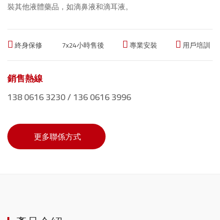
裝其他液體藥品，如滴鼻液和滴耳液。
醬醃菜草莓色版APP官网
日化草莓色版APP官网係列
終身保修
7x24小時售後
專業安裝
用戶培訓
洗滌劑草莓色版APP官网
消毒液草莓色版APP官网
銷售熱線
指甲油草莓色版APP官网
138 0616 3230 / 136 0616 3996
電子煙油草莓色版APP官网
色素草莓色版APP官网
更多聯係方式
香水瓶草莓色版APP官网
膏體草莓色版APP官网
農化草莓色版APP官网係列
農化草莓色版APP官网