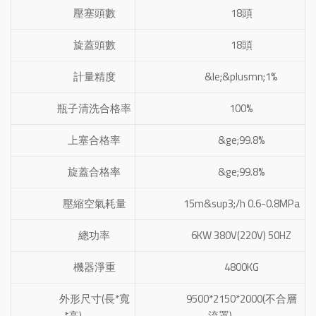
壓塞頭數
18頭
旋蓋頭數
18頭
計量精度
&le;&plusmn;1%
瓶子清洗合格率
100%
上塞合格率
&ge;99.8%
旋蓋合格率
&ge;99.8%
壓縮空氣耗量
15m&sup3;/h 0.6-0.8MPa
總功率
6KW 380V(220V) 50HZ
機器淨重
4800KG
外形尺寸(長*寬
9500*2150*2000(不合層
*高)
流罩)