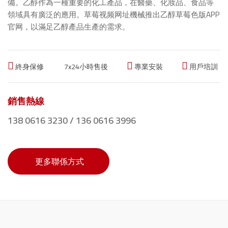
備。乙醇作為一種重要的化工產品，在醫藥、化妝品、食品等
醬醃菜草莓色版APP官网
領域具有廣泛的應用。草莓视频网址機械推出乙醇草莓色版APP
官网，以滿足乙醇產品生產的需求。
日化草莓色版APP官网係列
洗滌劑草莓色版APP官网
終身保修
7x24小時售後
專業安裝
用戶培訓
消毒液草莓色版APP官网
指甲油草莓色版APP官网
銷售熱線
電子煙油草莓色版APP官网
138 0616 3230 / 136 0616 3996
色素草莓色版APP官网
香水瓶草莓色版APP官网
更多聯係方式
膏體草莓色版APP官网
農化草莓色版APP官网係列
農化草莓色版APP官网