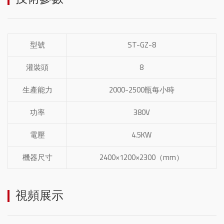
型號
ST-GZ-8
灌裝頭
8
生產能力
2000-2500瓶每小時
功率
380V
電壓
4.5KW
機器尺寸
2400×1200×2300（mm）
視頻展示