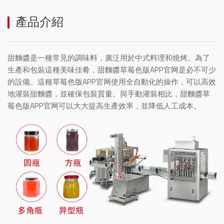
其它產品
產品介紹
清洗滅菌設備
旋蓋機係列
甜麵醬是一種常見的調味料，廣泛用於中式料理和燒烤。為了
貼標套標機
生產和包裝這種美味佳肴，
甜麵醬草莓色版APP官网
是必不可少
膜包機
的設備。這種草莓色版APP官网使用全自動化的操作，可以高效
地灌裝甜麵醬，並確保包裝質量。與手動灌裝相比，甜麵醬草
裝箱碼垛機
莓色版APP官网可以大大提高生產效率，並降低人工成本。