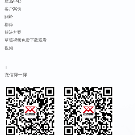
產品中心
客戶案例
關於
聯係
解決方案
草莓视频免费下载观看
視頻
微信掃一掃