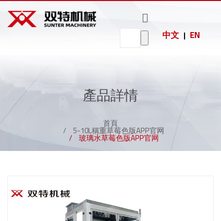
中文
EN
|
口服液草莓色版APP官网視頻
蜂蜜草莓色版APP官网視頻
洗滌劑草莓色版APP官网視頻
製藥檢測草莓色版APP官网視頻
製藥檢測草莓色版APP官网械
草莓视频网址動態
工業化工草莓色版APP官网係列
製藥檢測草莓视频黄片软件
製藥檢測草莓色版APP官网
食品草莓色版APP官网
日化草莓色版APP官网
農化草莓色版APP官网
熱銷產品
熱銷產品
熱銷產品
包裝機係列
試劑草莓色版APP官网視頻
辣椒醬草莓色版APP官网視頻
消毒液草莓色版APP官网視頻
食品草莓色版APP官网視頻
食品草莓色版APP官网械
行業草莓视频免费下载观看
5-10L稱重草莓色版APP官网
口服液灌裝生產線
口服液草莓色版APP官网
蜂蜜草莓色版APP官网
洗滌劑草莓色版APP官网
貼標套標機
熱銷產品
20-50L稱重草莓色版APP官网
糖漿灌裝生產線
眼藥水草莓色版APP官网
辣椒醬草莓色版APP官网
消毒液草莓色版APP官网
膜包機
眼藥水草莓色版APP官网視頻
濃醬草莓色版APP官网視頻
指甲油草莓色版APP官网視頻
日化草莓色版APP官网視頻
日化草莓色版APP官网械
更多產品
產品詳情
200L/IBC噸桶稱重草莓色版APP官网
眼藥水灌裝生產線
糖漿草莓色版APP官网
果醬草莓色版APP官网
指甲油草莓色版APP官网
裝箱碼垛機
潤滑油草
自動理蓋
理瓶機
ST-ZKXG-
水性油墨
洗瓶機
油漆/塗料
旋轉式洗
蒸汽噴射
2水4向高
化工原料
5-1
高
莓色版
旋蓋機
草莓色版
40...
草莓色版
型真空旋
瓶機
草莓色版
壓清洗風
式
式灌
糖漿草莓色版APP官网視頻
果醬草莓色版APP官网視頻
電子煙油草莓色版APP官网視頻
農化草莓色版APP官网視頻
農化草莓色版APP官网械
理瓶機采用一
洗瓶機適用於
西林瓶灌裝生產線
噴/氣霧劑草莓色版APP官网
濃醬草莓色版APP官网
電子煙油草莓色版APP官网
APP官网
APP官网
APP官网
蓋機
APP官网
幹...
製藥檢測草莓色版APP官网係列
熱銷產品
工作台麵，從
番茄醬灌裝、
首頁
自動理蓋旋蓋
ST-ZKXG-40真
旋轉式洗瓶機
草莓
高壓
械
5-10L稱重草莓色版APP官网
而使瓶子順著
醬醃菜草莓色
機主要用於玻
空旋蓋機主要
采用旋轉式，
機械
幹機
草莓视频网址
草莓视频网址
蒸汽噴射型真
2水4向高壓清
草莓视频网址
酊劑/搽劑/紅花油草莓色版APP官网
食用油草莓色版APP官网
色素草莓色版APP官网
噴/氣霧劑草莓色版APP官网視頻
食用油草莓色版APP官网視頻
色素草莓色版APP官网視頻
工業化工草莓色版APP官网視頻
工業化工草莓色版APP官网械
玻璃水草莓色版APP官网
食品草莓视频黄片软件
軌道...
版APP官网、
液體肥料草莓色
流體肥料草莓色
液體農藥草莓色
口服液草莓色版APP官网
璃廣口瓶的
用於玻...
兩邊同時工
重式
於食品
生產的水性油
機械生產的油
空旋蓋機主要
生產的化工原
洗風幹組合機
草莓视频网址
辣...
三、四...
作，瓶...
線機械廣
料
版APP官网
版APP官网
版APP官网械生
墨草莓色版APP
漆塗料草莓色
用於玻璃廣口
料草莓色版APP
適用於油辣椒
試劑管罐裝機
香水瓶草莓色版APP官网
生產的潤滑油
熱銷產品
眼藥水草莓色版APP官网
蜂蜜灌裝生產線
官网械廣泛適
版APP官网機械
瓶的...
官网機械廣泛
灌...
產...
草莓色版APP官
酊劑/搽劑/紅花油草莓色版APP官网視頻
香水瓶草莓色版APP官网視頻
液體肥料草莓色版APP官
流體肥料草莓色版APP官
用於食品...
廣泛適用...
適用於化...
西林瓶草莓色版APP官网
膏體草莓色版APP官网
网械廣泛適用
网是一款高精度計量係
网是一種將流體肥料從
液體農藥草莓色版APP官
糖漿草莓色版APP官网
辣椒醬灌裝生產線
於灌裝各...
統的設備...
儲存罐或...
网械生產線設備適用於
滴灌瓶罐裝機
西林瓶草莓色版APP官网視頻
膏體草莓色版APP官网視頻
醫藥、日...
熱銷產品
噴/氣霧劑草莓色版APP官网
濃醬灌裝生產線
智能化不幹膠標
套標機
旋轉式貼標機
貼機(...
(ST-...
套標機適用於各種玻璃
熱銷產品
酊劑/搽劑/紅花油草莓色版APP官网
果醬灌裝生產線
滴管瓶草莓色版APP官网
或塑料瓶型的果汁、調...
智能化不幹膠標貼機
旋轉式貼標機(ST-TBJ-