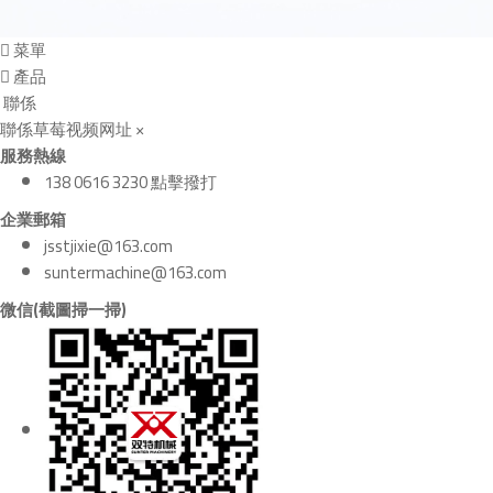
菜單
產品
聯係
聯係草莓视频网址
×
服務熱線
138 0616 3230 點擊撥打
企業郵箱
jsstjixie@163.com
suntermachine@163.com
微信(截圖掃一掃)