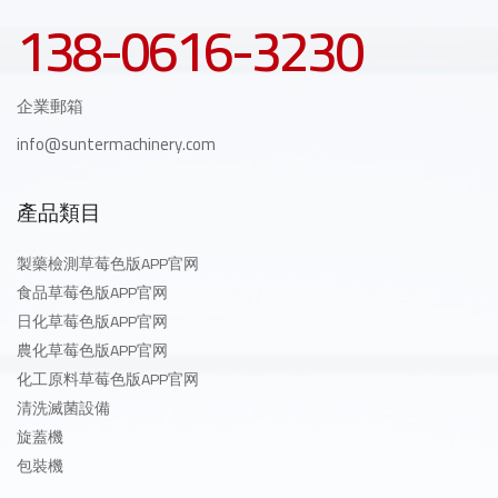
138-0616-3230
企業郵箱
info@suntermachinery.com
產品類目
製藥檢測草莓色版APP官网
食品草莓色版APP官网
日化草莓色版APP官网
農化草莓色版APP官网
化工原料草莓色版APP官网
清洗滅菌設備
旋蓋機
包裝機