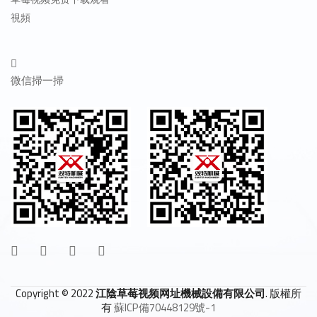
視頻
微信掃一掃
Copyright © 2022
江陰草莓视频网址機械設備有限公司
. 版權所
有
蘇ICP備70448129號-1