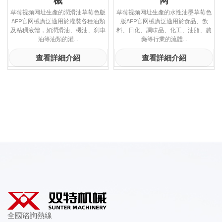
械
网
草莓视频网址生產的潤滑油草莓色版
草莓视频网址生產的水性油墨草莓色
APP官网械廣泛適用於灌裝各種油類
版APP官网械廣泛適用於食品、飲
及粘稠液體，如潤滑油、機油、刹車
料、日化、調味品、化工、油脂、農
油等油類的灌...
藥等行業的流體...
查看詳細介紹
查看詳細介紹
全國谘詢熱線