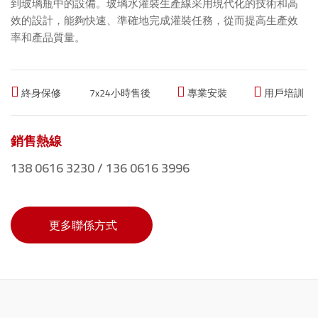
到玻璃瓶中的設備。
玻璃水灌裝生產線
采用現代化的技術和高
醬醃菜草莓色版APP官网
效的設計，能夠快速、準確地完成灌裝任務，從而提高生產效
率和產品質量。
日化草莓色版APP官网係列
洗滌劑草莓色版APP官网
終身保修
7x24小時售後
專業安裝
用戶培訓
消毒液草莓色版APP官网
指甲油草莓色版APP官网
銷售熱線
電子煙油草莓色版APP官网
138 0616 3230 / 136 0616 3996
色素草莓色版APP官网
香水瓶草莓色版APP官网
更多聯係方式
膏體草莓色版APP官网
農化草莓色版APP官网係列
農化草莓色版APP官网