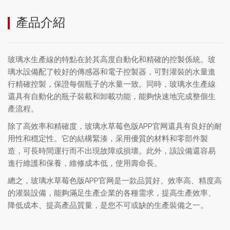
其它產品
產品介紹
清洗滅菌設備
旋蓋機係列
玻璃水生產線的特點在於其高度自動化和精確的控製係統。玻
貼標套標機
璃水設備配了較好的傳感器和電子控製器，可對灌裝的水量進
膜包機
行精確控製，保證每個瓶子的水量一致。同時，玻璃水生產線
還具有自動化的瓶子裝載和卸載功能，能夠快速地完成整個生
裝箱碼垛機
產流程。
除了高效率和精確度，玻璃水草莓色版APP官网還具有良好的耐
用性和穩定性。它的結構緊湊，采用優質的材料和零部件製
造，可長時間運行而不出現故障或損壞。此外，該設備還容易
進行維護和保養，維修成本低，使用壽命長。
總之，玻璃水草莓色版APP官网是一款品質好、效率高、精度高
的灌裝設備，能夠滿足生產企業的各種需求，提高生產效率、
降低成本、提高產品質量，是您不可或缺的生產裝備之一。