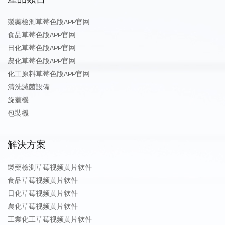
製藥檢測草莓色版APP官网
食品草莓色版APP官网
日化草莓色版APP官网
農化草莓色版APP官网
化工原料草莓色版APP官网
清洗滅菌設備
旋蓋機
包裝機
解決方案
製藥檢測草莓视频黄片软件
食品草莓视频黄片软件
日化草莓视频黄片软件
農化草莓视频黄片软件
工業化工草莓视频黄片软件