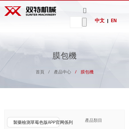
中文
EN
|
口服液草莓色版APP官网視頻
蜂蜜草莓色版APP官网視頻
洗滌劑草莓色版APP官网視頻
製藥檢測草莓色版APP官网視頻
製藥檢測草莓色版APP官网械
草莓视频网址動態
工業化工草莓色版APP官网係列
製藥檢測草莓视频黄片软件
製藥檢測草莓色版APP官网
食品草莓色版APP官网
日化草莓色版APP官网
農化草莓色版APP官网
熱銷產品
熱銷產品
熱銷產品
包裝機係列
試劑草莓色版APP官网視頻
辣椒醬草莓色版APP官网視頻
消毒液草莓色版APP官网視頻
食品草莓色版APP官网視頻
食品草莓色版APP官网械
行業草莓视频免费下载观看
5-10L稱重草莓色版APP官网
口服液灌裝生產線
口服液草莓色版APP官网
蜂蜜草莓色版APP官网
洗滌劑草莓色版APP官网
貼標套標機
熱銷產品
20-50L稱重草莓色版APP官网
糖漿灌裝生產線
眼藥水草莓色版APP官网
辣椒醬草莓色版APP官网
消毒液草莓色版APP官网
膜包機
眼藥水草莓色版APP官网視頻
濃醬草莓色版APP官网視頻
指甲油草莓色版APP官网視頻
日化草莓色版APP官网視頻
日化草莓色版APP官网械
更多產品
膜包機
200L/IBC噸桶稱重草莓色版APP官网
眼藥水灌裝生產線
糖漿草莓色版APP官网
果醬草莓色版APP官网
指甲油草莓色版APP官网
裝箱碼垛機
潤滑油草
自動理蓋
理瓶機
ST-ZKXG-
水性油墨
洗瓶機
油漆/塗料
旋轉式洗
蒸汽噴射
2水4向高
化工原料
5-1
高
莓色版
旋蓋機
草莓色版
40...
草莓色版
型真空旋
瓶機
草莓色版
壓清洗風
式
式灌
糖漿草莓色版APP官网視頻
果醬草莓色版APP官网視頻
電子煙油草莓色版APP官网視頻
農化草莓色版APP官网視頻
農化草莓色版APP官网械
理瓶機采用一
洗瓶機適用於
西林瓶灌裝生產線
噴/氣霧劑草莓色版APP官网
濃醬草莓色版APP官网
電子煙油草莓色版APP官网
APP官网
APP官网
APP官网
蓋機
APP官网
幹...
製藥檢測草莓色版APP官网係列
熱銷產品
工作台麵，從
番茄醬灌裝、
首頁
產品中心
膜包機
自動理蓋旋蓋
ST-ZKXG-40真
旋轉式洗瓶機
草莓
高壓
械
而使瓶子順著
醬醃菜草莓色
機主要用於玻
空旋蓋機主要
采用旋轉式，
機械
幹機
草莓视频网址
草莓视频网址
蒸汽噴射型真
2水4向高壓清
草莓视频网址
酊劑/搽劑/紅花油草莓色版APP官网
食用油草莓色版APP官网
色素草莓色版APP官网
噴/氣霧劑草莓色版APP官网視頻
食用油草莓色版APP官网視頻
色素草莓色版APP官网視頻
工業化工草莓色版APP官网視頻
工業化工草莓色版APP官网械
食品草莓视频黄片软件
軌道...
版APP官网、
液體肥料草莓色
流體肥料草莓色
液體農藥草莓色
口服液草莓色版APP官网
璃廣口瓶的
用於玻...
兩邊同時工
重式
於食品
生產的水性油
機械生產的油
空旋蓋機主要
生產的化工原
洗風幹組合機
草莓视频网址
辣...
三、四...
作，瓶...
線機械廣
料
版APP官网
版APP官网
版APP官网械生
墨草莓色版APP
漆塗料草莓色
用於玻璃廣口
料草莓色版APP
適用於油辣椒
試劑管罐裝機
香水瓶草莓色版APP官网
生產的潤滑油
熱銷產品
眼藥水草莓色版APP官网
蜂蜜灌裝生產線
官网械廣泛適
版APP官网機械
瓶的...
官网機械廣泛
灌...
產...
草莓色版APP官
酊劑/搽劑/紅花油草莓色版APP官网視頻
香水瓶草莓色版APP官网視頻
液體肥料草莓色版APP官
流體肥料草莓色版APP官
用於食品...
廣泛適用...
適用於化...
西林瓶草莓色版APP官网
膏體草莓色版APP官网
网械廣泛適用
网是一款高精度計量係
网是一種將流體肥料從
液體農藥草莓色版APP官
糖漿草莓色版APP官网
辣椒醬灌裝生產線
於灌裝各...
統的設備...
儲存罐或...
网械生產線設備適用於
滴灌瓶罐裝機
西林瓶草莓色版APP官网視頻
膏體草莓色版APP官网視頻
醫藥、日...
熱銷產品
噴/氣霧劑草莓色版APP官网
濃醬灌裝生產線
智能化不幹膠標
套標機
旋轉式貼標機
貼機(...
(ST-...
產品類目
製藥檢測草莓色版APP官网係列
套標機適用於各種玻璃
熱銷產品
酊劑/搽劑/紅花油草莓色版APP官网
果醬灌裝生產線
滴管瓶草莓色版APP官网
或塑料瓶型的果汁、調...
智能化不幹膠標貼機
旋轉式貼標機(ST-TBJ-