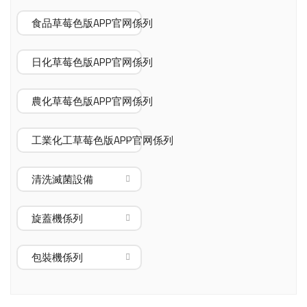
(ST-TBJ-150...
6000)適...
試劑管草莓色版APP官网
食用油灌裝生產線
豆豉醬草莓色版
蜂蜜草莓色版
蜂蜜柚子茶草莓
食品草莓色版APP官网係列
APP官网
APP官网械
色版APP官网
西林瓶草莓色版APP官网
酒釀灌裝生產線
豆豉醬草莓色版APP官网
草莓视频网址生產的蜂
蜂蜜柚子茶草莓色版APP
適用於粘稠醬料，如黃
蜜草莓色版APP官网械可
官网適用於各種蜂蜜檸
滴管瓶草莓色版APP官网
日化草莓色版APP官网係列
指甲油草莓色版
10ML滾珠香水
色素塑料圓瓶灌
日化草莓视频黄片软件
豆醬、麻...
廣泛應用於蜂蜜、...
檬茶、濃...
APP官网械
瓶灌...
裝生產...
醫用粉末草莓色版APP官网
高速口服液草莓
口服液灌裝旋蓋
口服液灌裝生產
指甲油草莓色版APP官网
直線式灌裝旋(軋)蓋機是
色素塑料圓瓶灌裝生產
膏體灌裝生產線
農化草莓色版APP官网係列
色版APP官网
機
線
械適用於2-30ML各種材
我公司傳統係列灌...
線適用於5-100m...
食品草莓色版APP官网係列
口服液草莓色版APP官网
質...
口服液灌裝旋蓋機屬於
口服液草莓色版APP官网
洗滌劑灌裝生產線
可與洗瓶機、滅菌烘
直線式灌裝旋(軋)蓋...
可與洗瓶機、滅菌烘
工業化工草莓色版APP官网係列
箱、理瓶機...
箱、理瓶機...
蜂蜜草莓色版APP官网
農化草莓视频黄片软件
辣椒醬草莓色版APP官网
清洗滅菌設備
農藥灌裝生產線
果醬草莓色版APP官网
工業化工草莓视频黄片软件
旋蓋機係列
濃醬草莓色版APP官网
潤滑油灌裝生產線
食用油草莓色版APP官网
包裝機係列
5-25/50kg化工原料稱重式灌裝生產線
食品粉末草莓色版APP官网
果肉果汁草莓色版APP官网
草莓色版APP官网