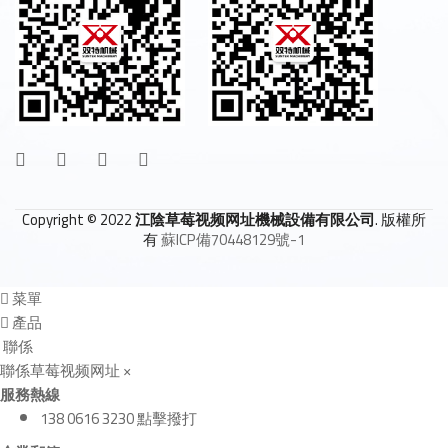
Copyright © 2022
江陰草莓视频网址機械設備有限公司
. 版權所
有
蘇ICP備70448129號-1
菜單
產品
聯係
聯係草莓视频网址
×
服務熱線
138 0616 3230 點擊撥打