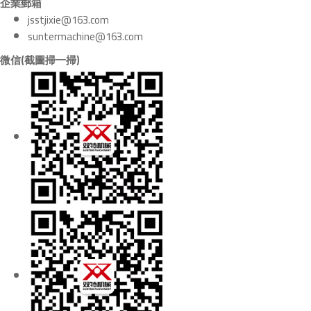
企業郵箱
jsstjixie@163.com
suntermachine@163.com
微信(截圖掃一掃)