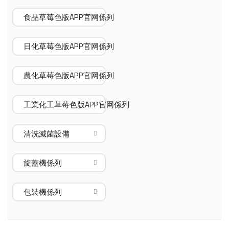
(ST-TBJ-150...
6000)適...
試劑管草莓色版APP官网
食用油灌裝生產線
豆豉醬草莓色版
蜂蜜草莓色版
蜂蜜柚子茶草莓
食品草莓色版APP官网係列
APP官网
APP官网械
色版APP官网
西林瓶草莓色版APP官网
酒釀灌裝生產線
豆豉醬草莓色版APP官网
草莓视频网址生產的蜂
蜂蜜柚子茶草莓色版APP
適用於粘稠醬料，如黃
蜜草莓色版APP官网械可
官网適用於各種蜂蜜檸
滴管瓶草莓色版APP官网
日化草莓色版APP官网係列
指甲油草莓色版
10ML滾珠香水
色素塑料圓瓶灌
日化草莓视频黄片软件
豆醬、麻...
廣泛應用於蜂蜜、...
檬茶、濃...
APP官网械
瓶灌...
裝生產...
醫用粉末草莓色版APP官网
高速口服液草莓
口服液灌裝旋蓋
口服液灌裝生產
指甲油草莓色版APP官网
直線式灌裝旋(軋)蓋機是
色素塑料圓瓶灌裝生產
膏體灌裝生產線
農化草莓色版APP官网係列
色版APP官网
機
線
械適用於2-30ML各種材
我公司傳統係列灌...
線適用於5-100m...
食品草莓色版APP官网係列
口服液草莓色版APP官网
質...
口服液灌裝旋蓋機屬於
口服液草莓色版APP官网
洗滌劑灌裝生產線
可與洗瓶機、滅菌烘
直線式灌裝旋(軋)蓋...
可與洗瓶機、滅菌烘
工業化工草莓色版APP官网係列
箱、理瓶機...
箱、理瓶機...
蜂蜜草莓色版APP官网
農化草莓视频黄片软件
辣椒醬草莓色版APP官网
清洗滅菌設備
農藥灌裝生產線
果醬草莓色版APP官网
工業化工草莓视频黄片软件
旋蓋機係列
濃醬草莓色版APP官网
潤滑油灌裝生產線
食用油草莓色版APP官网
包裝機係列
5-25/50kg化工原料稱重式灌裝生產線
食品粉末草莓色版APP官网
果肉果汁草莓色版APP官网
草莓色版APP官网