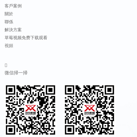
客戶案例
關於
聯係
解決方案
草莓视频免费下载观看
視頻
微信掃一掃