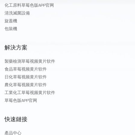
化工原料草莓色版APP官网
清洗滅菌設備
旋蓋機
包裝機
解決方案
製藥檢測草莓视频黄片软件
食品草莓视频黄片软件
日化草莓视频黄片软件
農化草莓视频黄片软件
工業化工草莓视频黄片软件
草莓色版APP官网
快速鏈接
產品中心