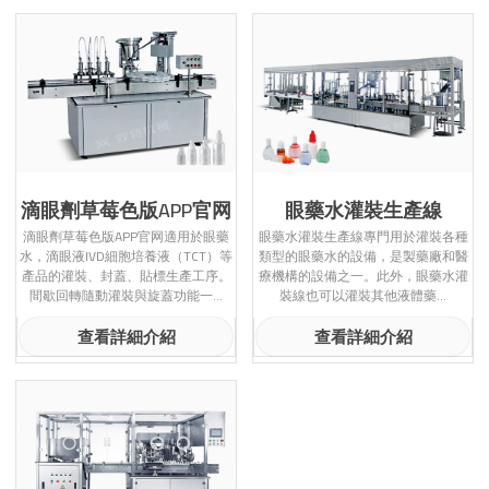
醬醃菜草莓色版APP官网
日化草莓色版APP官网係列
洗滌劑草莓色版APP官网
消毒液草莓色版APP官网
指甲油草莓色版APP官网
滴眼劑草莓色版APP官网
眼藥水灌裝生產線
電子煙油草莓色版APP官网
滴眼劑草莓色版APP官网適用於眼藥
眼藥水灌裝生產線專門用於灌裝各種
水，滴眼液IVD細胞培養液（TCT）等
類型的眼藥水的設備，是製藥廠和醫
色素草莓色版APP官网
產品的灌裝、封蓋、貼標生產工序。
療機構的設備之一。此外，眼藥水灌
間歇回轉隨動灌裝與旋蓋功能一...
裝線也可以灌裝其他液體藥...
香水瓶草莓色版APP官网
查看詳細介紹
查看詳細介紹
膏體草莓色版APP官网
農化草莓色版APP官网係列
農化草莓色版APP官网