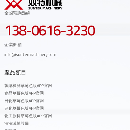
全國谘詢熱線
138-0616-3230
企業郵箱
info@suntermachinery.com
產品類目
製藥檢測草莓色版APP官网
食品草莓色版APP官网
日化草莓色版APP官网
農化草莓色版APP官网
化工原料草莓色版APP官网
清洗滅菌設備