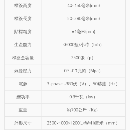
標簽高度
40~150毫米(mm)
標簽長度
50~280毫米(mm)
貼標精度
±1毫米(mm)
生產能力
≤6000瓶/小時（b/h）
標簽盒容量
2500張（p）
氣源壓力
0.5~0.7兆帕（Mpa）
電源
3-phase ~380伏（V）、50赫茲（Hz）
總功率
0.8千瓦（kw）
重量
約700公斤（Kg）
外形尺寸
2500×1000×1200(L×W×H)毫米（mm）